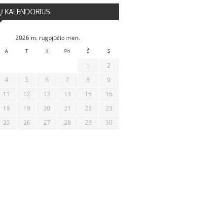
Ų KALENDORIUS
2026 m. rugpjūčio mėn.
A
T
K
Pn
Š
S
1
2
4
5
6
7
8
9
11
12
13
14
15
16
18
19
20
21
22
23
25
26
27
28
29
30