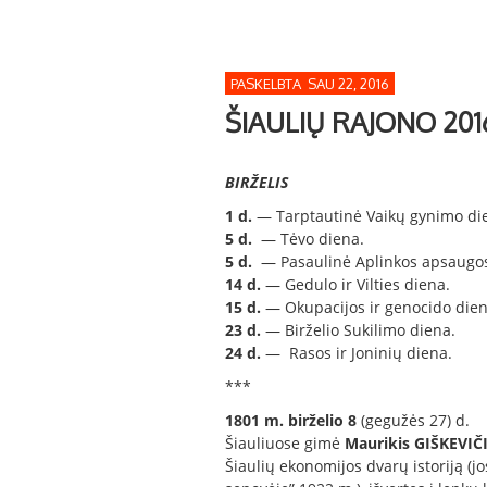
PASKELBTA SAU 22, 2016
ŠIAULIŲ RAJONO 20
BIRŽELIS
1 d.
— Tarptautinė Vaikų gynimo di
5
d.
— Tėvo diena.
5 d.
— Pasaulinė Aplinkos apsaugos
14 d.
— Gedulo ir Vilties diena.
15 d.
— Okupacijos ir genocido dien
23 d.
— Birželio Sukilimo diena.
24 d.
— Rasos ir Joninių diena.
***
1801 m. birželio 8
(gegužės 27) d.
Šiauliuose gimė
Maurikis GIŠKEVIČ
Šiaulių ekonomijos dvarų istoriją (jo