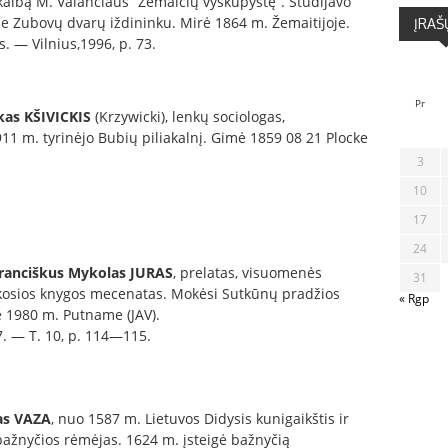
 kalbą M. Valančiaus “Žemaičių vyskupystę”. Studijavo
ose Zubovų dvarų iždininku. Mirė 1864 m. Žemaitijoje.
ĮRAŠ
. — Vilnius,1996, p. 73.
Pr
kas KŠIVICKIS
(Krzywicki), lenkų sociologas,
11 m. tyrinėjo Bubių piliakalnį. Gimė 1859 08 21 Plocke
3
10
17
24
ranciškus Mykolas JURAS
, prelatas, visuomenės
31
iškosios knygos mecenatas. Mokėsi Sutkūnų pradžios
« Rgp
ė 1980 m. Putname (JAV).
7. — T. 10, p. 114—115.
as VAZA
, nuo 1587 m. Lietuvos Didysis kunigaikštis ir
r bažnyčios rėmėjas. 1624 m. įsteigė bažnyčią