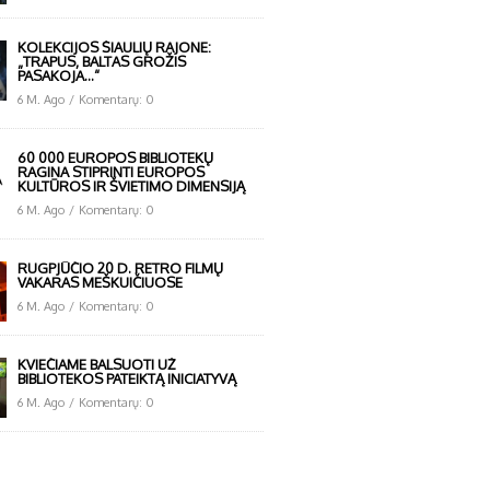
KOLEKCIJOS ŠIAULIŲ RAJONE:
„TRAPUS, BALTAS GROŽIS
PASAKOJA…“
6 M. Ago
/
Komentarų: 0
60 000 EUROPOS BIBLIOTEKŲ
RAGINA STIPRINTI EUROPOS
KULTŪROS IR ŠVIETIMO DIMENSIJĄ
6 M. Ago
/
Komentarų: 0
RUGPJŪČIO 20 D. RETRO FILMŲ
VAKARAS MEŠKUIČIUOSE
6 M. Ago
/
Komentarų: 0
KVIEČIAME BALSUOTI UŽ
BIBLIOTEKOS PATEIKTĄ INICIATYVĄ
6 M. Ago
/
Komentarų: 0