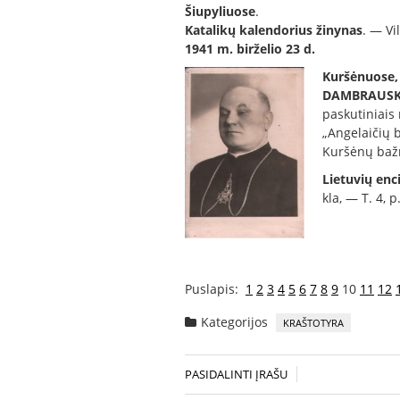
Šiupyliuose
.
Katalikų kalendorius žinynas
. — Vi
1941 m. birželio 23 d.
Kuršėnuose,
DAMBRAUS
paskutiniais
„Angelaičių b
Kuršėnų bažn
Lietuvių enc
kla, — T. 4, p
Puslapis:
1
2
3
4
5
6
7
8
9
10
11
12
Kategorijos
KRAŠTOTYRA
PASIDALINTI ĮRAŠU