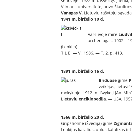
senovėje” 1922 m.), išvertęs į lenkų
Vilniaus universitete, buvo Šiauliu
Vanagas V.
Lietuvių rašytojų sąvadas
1941 m. birželio 10 d.
Varšuvoje mirė
Liudvi
archeologas. 1902 – 19
(Lenkija).
T L E
. — V., 1986. — T. 2, p. 413.
1891 m. birželio 16 d.
Briduose
gimė
P
veikėjas, lietuv
mokykloje. 1912 m. išvyko į JAV. Mir
Lietuvių enciklopedija
. — USA, 195
1566 m. birželio 20 d.
Gripsholme (Švedija) gimė
Zigmant
Lenkijos karalius, uolus katalikas i