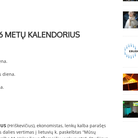
16 METŲ KALENDORIUS
ena.
 diena.
a.
IUS
(Hriškevičius), ekonomistas, lenkų kalba parašęs
s dalies vertimas į lietuvių k. paskelbtas “Mūsų