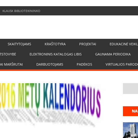
KLAUSK BIBLIOTEKININKO
SKAITYTOJAMS
KRAŠTOTYRA
PROJEKTAI
EDUKACINĖ VEIK
TSTOVYBĖ
ELEKTRONINIS KATALOGAS LIBIS
GAUNAMA PERIODIKA
IAI MARŠRUTAI
DARBUOTOJAMS
PADĖKOS
VIRTUALIOS PAROD
NA