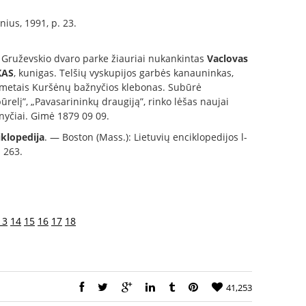
lnius, 1991, p. 23.
Gruževskio dvaro parke žiauriai nukankintas
Vaclovas
KAS
, kunigas. Telšių vyskupijos garbės kanauninkas,
 metais Kuršėnų bažnyčios klebonas. Subūrė
ūrelį”, „Pavasarininkų draugiją”, rinko lėšas naujai
yčiai. Gimė 1879 09 09.
iklopedija
. — Boston (Mass.): Lietuvių enciklopedijos l-
. 263.
13
14
15
16
17
18
41,253