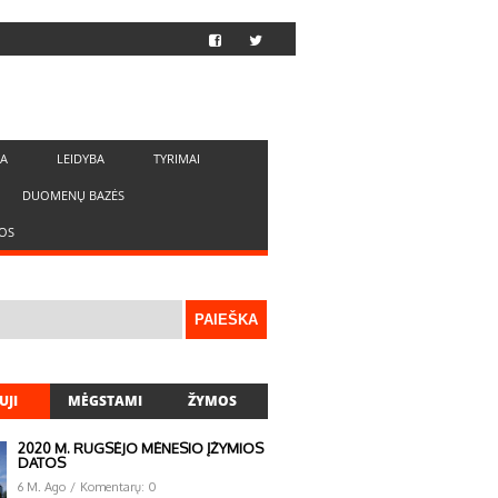
LA
LEIDYBA
TYRIMAI
DUOMENŲ BAZĖS
OS
UJI
MĖGSTAMI
ŽYMOS
2020 M. RUGSĖJO MĖNESIO ĮŽYMIOS
DATOS
6 M. Ago
/
Komentarų: 0