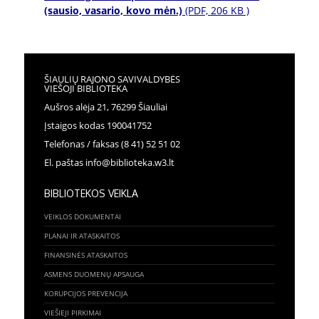
(sausio, vasario, kovo mėn.)
(PDF, 206 KB )
ŠIAULIŲ RAJONO SAVIVALDYBĖS
VIEŠOJI BIBLIOTEKA
Aušros alėja 21, 76299 Šiauliai
Įstaigos kodas 190041752
Telefonas / faksas (8 41) 52 51 02
El. paštas info@biblioteka.w3.lt
BIBLIOTEKOS VEIKLA
VEIKLOS DOKUMENTAI
PLANAI IR ATASKAITOS
FINANSINĖS ATASKAITOS
ASMENS DUOMENŲ APSAUGA
KORUPCIJOS PREVENCIJA
VIEŠIEJI PIRKIMAI