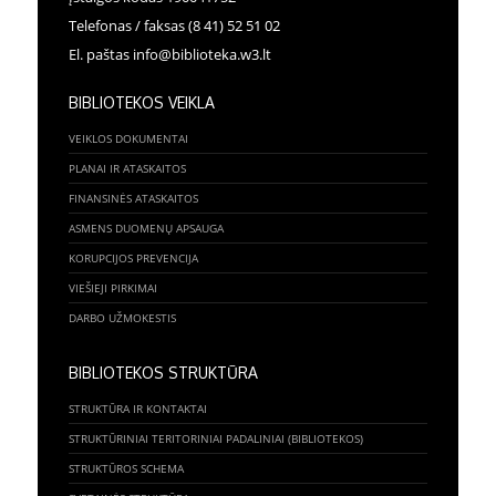
Telefonas / faksas (8 41) 52 51 02
El. paštas info@biblioteka.w3.lt
BIBLIOTEKOS VEIKLA
VEIKLOS DOKUMENTAI
PLANAI IR ATASKAITOS
FINANSINĖS ATASKAITOS
ASMENS DUOMENŲ APSAUGA
KORUPCIJOS PREVENCIJA
VIEŠIEJI PIRKIMAI
DARBO UŽMOKESTIS
BIBLIOTEKOS STRUKTŪRA
STRUKTŪRA IR KONTAKTAI
STRUKTŪRINIAI TERITORINIAI PADALINIAI (BIBLIOTEKOS)
STRUKTŪROS SCHEMA