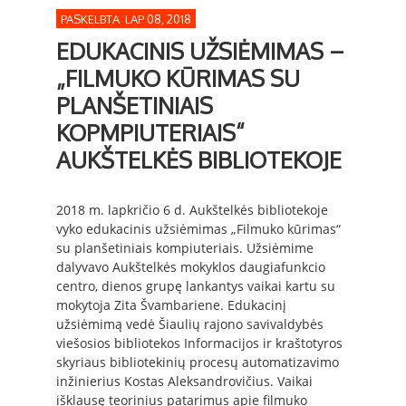
PASKELBTA LAP 08, 2018
EDUKACINIS UŽSIĖMIMAS –
„FILMUKO KŪRIMAS SU
PLANŠETINIAIS
KOPMPIUTERIAIS“
AUKŠTELKĖS BIBLIOTEKOJE
2018 m. lapkričio 6 d. Aukštelkės bibliotekoje
vyko edukacinis užsiėmimas „Filmuko kūrimas“
su planšetiniais kompiuteriais. Užsiėmime
dalyvavo Aukštelkės mokyklos daugiafunkcio
centro, dienos grupę lankantys vaikai kartu su
mokytoja Zita Švambariene. Edukacinį
užsiėmimą vedė Šiaulių rajono savivaldybės
viešosios bibliotekos Informacijos ir kraštotyros
skyriaus bibliotekinių procesų automatizavimo
inžinierius Kostas Aleksandrovičius. Vaikai
išklausę teorinius patarimus apie filmuko