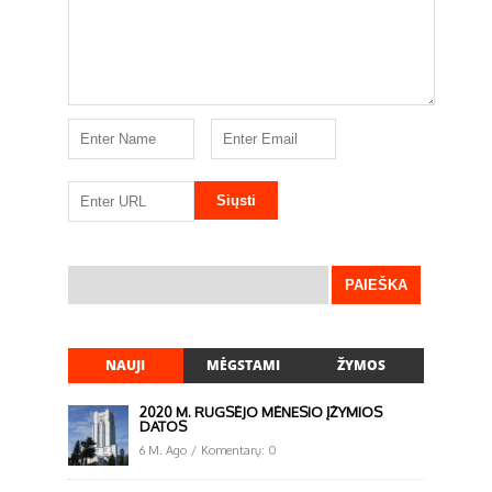
NAUJI
MĖGSTAMI
ŽYMOS
2020 M. RUGSĖJO MĖNESIO ĮŽYMIOS
DATOS
6 M. Ago
/
Komentarų: 0