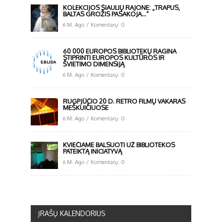
KOLEKCIJOS ŠIAULIŲ RAJONE: „TRAPUS,
BALTAS GROŽIS PASAKOJA…“
6 M. Ago
/
Komentarų: 0
60 000 EUROPOS BIBLIOTEKŲ RAGINA
STIPRINTI EUROPOS KULTŪROS IR
ŠVIETIMO DIMENSIJĄ
6 M. Ago
/
Komentarų: 0
RUGPJŪČIO 20 D. RETRO FILMŲ VAKARAS
MEŠKUIČIUOSE
6 M. Ago
/
Komentarų: 0
KVIEČIAME BALSUOTI UŽ BIBLIOTEKOS
PATEIKTĄ INICIATYVĄ
6 M. Ago
/
Komentarų: 0
ĮRAŠŲ KALENDORIUS