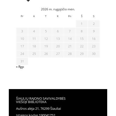
2026 m. rugpjūčio mėn.
Pr
A
T
K
Pn
Š
S
1
2
3
4
5
6
7
8
9
10
11
12
13
14
15
16
17
18
19
20
21
22
23
24
25
26
27
28
29
30
31
« Rgp
ŠIAULIŲ RAJONO SAVIVALDYBĖS
VIEŠOJI BIBLIOTEKA
Aušros alėja 21, 76299 Šiauliai
Įstaigos kodas 190041752