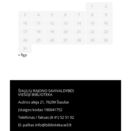
1
2
3
4
5
6
7
8
9
10
11
12
13
14
15
16
17
18
19
20
21
22
23
24
25
26
27
28
29
30
31
« Rgp
ŠIAULIŲ RAJONO SAVIVALDYBĖS
VIEŠOJI BIBLIOTEKA
Aušros alėja 21, 76299 Šiauliai
Įstaigos kodas 190041752
Telefonas / faksas (8 41) 52 51 02
El. paštas info@biblioteka.w3.lt