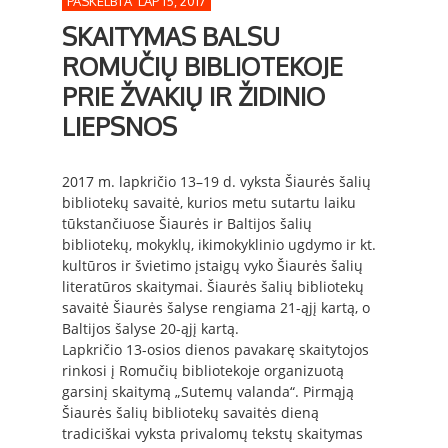
PASKELBTA LAP 15, 2017
SKAITYMAS BALSU
ROMUČIŲ BIBLIOTEKOJE
PRIE ŽVAKIŲ IR ŽIDINIO
LIEPSNOS
2017 m. lapkričio 13–19 d. vyksta Šiaurės šalių
bibliotekų savaitė, kurios metu sutartu laiku
tūkstančiuose Šiaurės ir Baltijos šalių
bibliotekų, mokyklų, ikimokyklinio ugdymo ir kt.
kultūros ir švietimo įstaigų vyko Šiaurės šalių
literatūros skaitymai. Šiaurės šalių bibliotekų
savaitė Šiaurės šalyse rengiama 21-ąjį kartą, o
Baltijos šalyse 20-ąjį kartą.
Lapkričio 13-osios dienos pavakarę skaitytojos
rinkosi į Romučių bibliotekoje organizuotą
garsinį skaitymą „Sutemų valanda“. Pirmąją
Šiaurės šalių bibliotekų savaitės dieną
tradiciškai vyksta privalomų tekstų skaitymas