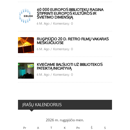
60 000 EUROPOS BIBLIOTEKŲ RAGINA
STIPRINTI EUROPOS KULTŪROS IR
ŠVIETIMO DIMENSIJĄ
6 M. Ago
/
Komentarų: 0
RUGPJŪČIO 20 D. RETRO FILMŲ VAKARAS
MEŠKUIČIUOSE
6 M. Ago
/
Komentarų: 0
KVIEČIAME BALSUOTI UŽ BIBLIOTEKOS
PATEIKTĄ INICIATYVĄ
6 M. Ago
/
Komentarų: 0
ĮRAŠŲ KALENDORIUS
2026 m. rugpjūčio mėn.
Pr
A
T
K
Pn
Š
S