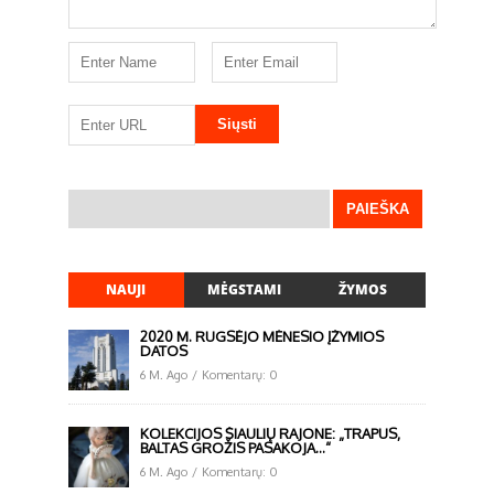
NAUJI
MĖGSTAMI
ŽYMOS
2020 M. RUGSĖJO MĖNESIO ĮŽYMIOS
DATOS
6 M. Ago
/
Komentarų: 0
KOLEKCIJOS ŠIAULIŲ RAJONE: „TRAPUS,
BALTAS GROŽIS PASAKOJA…“
6 M. Ago
/
Komentarų: 0