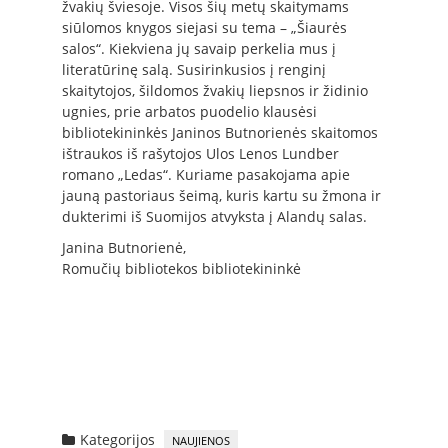
žvakių šviesoje. Visos šių metų skaitymams
siūlomos knygos siejasi su tema – „Šiaurės
salos“. Kiekviena jų savaip perkelia mus į
literatūrinę salą. Susirinkusios į renginį
skaitytojos, šildomos žvakių liepsnos ir židinio
ugnies, prie arbatos puodelio klausėsi
bibliotekininkės Janinos Butnorienės skaitomos
ištraukos iš rašytojos Ulos Lenos Lundber
romano „Ledas“. Kuriame pasakojama apie
jauną pastoriaus šeimą, kuris kartu su žmona ir
dukterimi iš Suomijos atvyksta į Alandų salas.
Janina Butnorienė,
Romučių bibliotekos bibliotekininkė
Kategorijos
NAUJIENOS