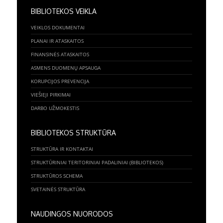
BIBLIOTEKOS VEIKLA
VEIKLOS DOKUMENTAI
PLANAI IR ATASKAITOS
FINANSINĖS ATASKAITOS
ASMENS DUOMENŲ APSAUGA
KORUPCIJOS PREVENCIJA
VIEŠIEJI PIRKIMAI
DARBO UŽMOKESTIS
BIBLIOTEKOS STRUKTŪRA
STRUKTŪRA IR KONTAKTAI
STRUKTŪRINIAI TERITORINIAI PADALINIAI (BIBLIOTEKOS)
STRUKTŪROS SCHEMA
SVETAINĖS STRUKTŪRA
NAUDINGOS NUORODOS