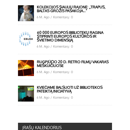
KOLEKCIJOS ŠIAULIŲ RAJONE: „TRAPUS,
BALTAS GROŽIS PASAKOJA…“
6 M. Ago
/
Komentarų: 0
60 000 EUROPOS BIBLIOTEKŲ RAGINA
STIPRINTI EUROPOS KULTŪROS IR
ŠVIETIMO DIMENSIJĄ
6 M. Ago
/
Komentarų: 0
RUGPJŪČIO 20 D. RETRO FILMŲ VAKARAS
MEŠKUIČIUOSE
6 M. Ago
/
Komentarų: 0
KVIEČIAME BALSUOTI UŽ BIBLIOTEKOS
PATEIKTĄ INICIATYVĄ
6 M. Ago
/
Komentarų: 0
ĮRAŠŲ KALENDORIUS