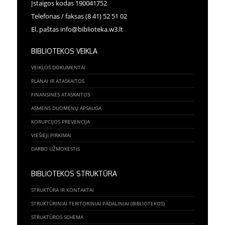
Įstaigos kodas 190041752
Telefonas / faksas (8 41) 52 51 02
El. paštas info@biblioteka.w3.lt
BIBLIOTEKOS VEIKLA
VEIKLOS DOKUMENTAI
PLANAI IR ATASKAITOS
FINANSINĖS ATASKAITOS
ASMENS DUOMENŲ APSAUGA
KORUPCIJOS PREVENCIJA
VIEŠIEJI PIRKIMAI
DARBO UŽMOKESTIS
BIBLIOTEKOS STRUKTŪRA
STRUKTŪRA IR KONTAKTAI
STRUKTŪRINIAI TERITORINIAI PADALINIAI (BIBLIOTEKOS)
STRUKTŪROS SCHEMA