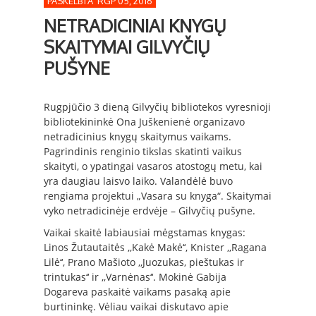
PASKELBTA RGP 05, 2016
NETRADICINIAI KNYGŲ
SKAITYMAI GILVYČIŲ
PUŠYNE
Rugpjūčio 3 dieną Gilvyčių bibliotekos vyresnioji
bibliotekininkė Ona Juškenienė organizavo
netradicinius knygų skaitymus vaikams.
Pagrindinis renginio tikslas skatinti vaikus
skaityti, o ypatingai vasaros atostogų metu, kai
yra daugiau laisvo laiko. Valandėlė buvo
rengiama projektui „Vasara su knyga“. Skaitymai
vyko netradicinėje erdvėje – Gilvyčių pušyne.
Vaikai skaitė labiausiai mėgstamas knygas:
Linos Žutautaitės ,,Kakė Makė‘‘, Knister ,,Ragana
Lilė‘‘, Prano Mašioto ,,Juozukas, pieštukas ir
trintukas‘‘ ir ,,Varnėnas‘‘. Mokinė Gabija
Dogareva paskaitė vaikams pasaką apie
burtininkę. Vėliau vaikai diskutavo apie