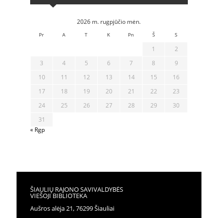
2026 m. rugpjūčio mėn.
Pr
A
T
K
Pn
Š
S
1
2
3
4
5
6
7
8
9
10
11
12
13
14
15
16
17
18
19
20
21
22
23
24
25
26
27
28
29
30
31
« Rgp
ŠIAULIŲ RAJONO SAVIVALDYBĖS
VIEŠOJI BIBLIOTEKA
Aušros alėja 21, 76299 Šiauliai