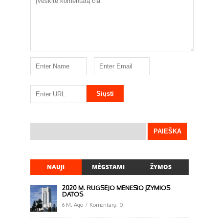
NAUJI
MĖGSTAMI
ŽYMOS
2020 M. RUGSĖJO MĖNESIO ĮŽYMIOS
DATOS
6 M. Ago
/
Komentarų: 0