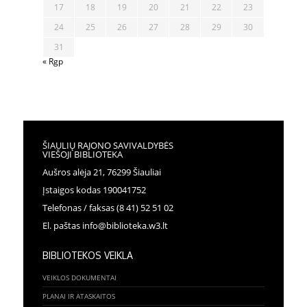
17
18
19
20
21
22
23
24
25
26
27
28
29
30
31
« Rgp
ŠIAULIŲ RAJONO SAVIVALDYBĖS
VIEŠOJI BIBLIOTEKA
Aušros alėja 21, 76299 Šiauliai
Įstaigos kodas 190041752
Telefonas / faksas (8 41) 52 51 02
El. paštas info@biblioteka.w3.lt
BIBLIOTEKOS VEIKLA
VEIKLOS DOKUMENTAI
PLANAI IR ATASKAITOS