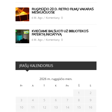
RUGPJŪČIO 20 D. RETRO FILMŲ VAKARAS
MEŠKUIČIUOSE
6 M. Ago
/
Komentarų: 0
KVIEČIAME BALSUOTI UŽ BIBLIOTEKOS
PATEIKTĄ INICIATYVĄ
6 M. Ago
/
Komentarų: 0
ĮRAŠŲ KALENDORIUS
2026 m. rugpjūčio mėn.
Pr
A
T
K
Pn
Š
S
1
2
3
4
5
6
7
8
9
10
11
12
13
14
15
16