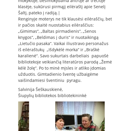
mokykloje, besimokydama antroje ar trečioje
klasėje, sukūrusi pirmąjį eilėraštį apie Senelį
Šaltį, pateko į radiją.|
Renginyje moterys ne tik klausėsi eilėraščių, bet
ir pačios skaitė nuostabius eilėraščius:
„Gimimas“, „Baltas pirmadienis“, „Senos
knygos“, „Beldimas į duris“ ir nuotaikingą
„Lietučio pasaka“. Vaikai iliustravo personažus
iš eilėraštukų „Išdykėlė morka“ ir „Braškė
karalienė“. Savo sukurtais darbeliais papuošė
bibliotekoje veikiančią literatūros parodą „Žemė
kėlė žolę“. Po to minė mįsles ir atliko įdomias
užduotis. Gimtadienio šventę užbaigėme
vaišindamiesi šventiniu pyragu.
Salvinija Šeškauskienė,
Šiupylių bibliotekos bibliotekininkė