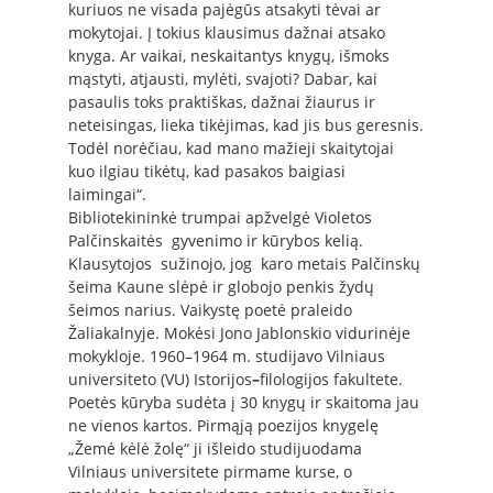
kuriuos ne visada pajėgūs atsakyti tėvai ar
mokytojai. Į tokius klausimus dažnai atsako
knyga. Ar vaikai, neskaitantys knygų, išmoks
mąstyti, atjausti, mylėti, svajoti? Dabar, kai
pasaulis toks praktiškas, dažnai žiaurus ir
neteisingas, lieka tikėjimas, kad jis bus geresnis.
Todėl norėčiau, kad mano mažieji skaitytojai
kuo ilgiau tikėtų, kad pasakos baigiasi
laimingai“.
Bibliotekininkė trumpai apžvelgė Violetos
Palčinskaitės gyvenimo ir kūrybos kelią.
Klausytojos sužinojo, jog karo metais Palčinskų
šeima Kaune slėpė ir globojo penkis žydų
šeimos narius. Vaikystę poetė praleido
Žaliakalnyje. Mokėsi Jono Jablonskio vidurinėje
mokykloje. 1960–1964 m. studijavo Vilniaus
universiteto (VU) Istorijos
–
filologijos fakultete.
Poetės kūryba sudėta į 30 knygų ir skaitoma jau
ne vienos kartos. Pirmąją poezijos knygelę
„Žemė kėlė žolę“ ji išleido studijuodama
Vilniaus universitete pirmame kurse, o