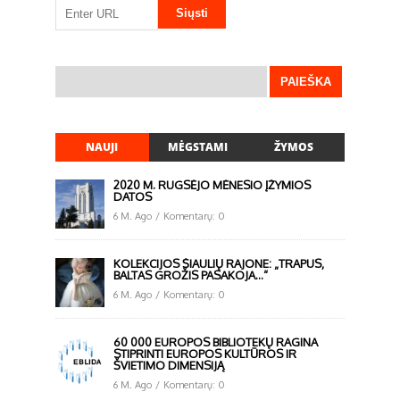
NAUJI
MĖGSTAMI
ŽYMOS
2020 M. RUGSĖJO MĖNESIO ĮŽYMIOS
DATOS
6 M. Ago
/
Komentarų: 0
KOLEKCIJOS ŠIAULIŲ RAJONE: „TRAPUS,
BALTAS GROŽIS PASAKOJA…“
6 M. Ago
/
Komentarų: 0
60 000 EUROPOS BIBLIOTEKŲ RAGINA
STIPRINTI EUROPOS KULTŪROS IR
ŠVIETIMO DIMENSIJĄ
6 M. Ago
/
Komentarų: 0