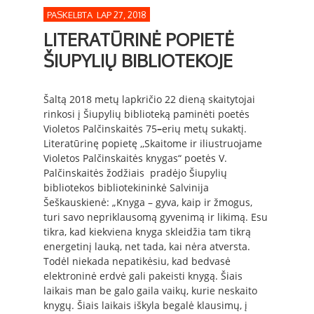
PASKELBTA LAP 27, 2018
LITERATŪRINĖ POPIETĖ
ŠIUPYLIŲ BIBLIOTEKOJE
Šaltą 2018 metų lapkričio 22 dieną skaitytojai
rinkosi į Šiupylių biblioteką paminėti poetės
Violetos Palčinskaitės 75
–
erių metų sukaktį.
Literatūrinę popietę ,,Skaitome ir iliustruojame
Violetos Palčinskaitės knygas“ poetės V.
Palčinskaitės žodžiais pradėjo Šiupylių
bibliotekos bibliotekininkė Salvinija
Šeškauskienė: „Knyga – gyva, kaip ir žmogus,
turi savo nepriklausomą gyvenimą ir likimą. Esu
tikra, kad kiekviena knyga skleidžia tam tikrą
energetinį lauką, net tada, kai nėra atversta.
Todėl niekada nepatikėsiu, kad bedvasė
elektroninė erdvė gali pakeisti knygą. Šiais
laikais man be galo gaila vaikų, kurie neskaito
knygų. Šiais laikais iškyla begalė klausimų, į