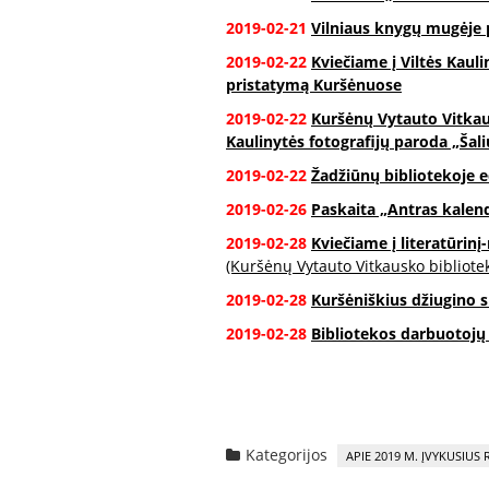
2019-02-21
Vilniaus knygų mugėje p
2019-02-22
Kviečiame į Viltės Kaul
pristatymą Kuršėnuose
2019-02-22
Kuršėnų Vytauto Vitkau
Kaulinytės fotografijų paroda „Šal
2019-02-22
Žadžiūnų bibliotekoje
2019-02-26
Paskaita „Antras kalen
2019-02-28
Kviečiame į literatūrin
(Kuršėnų Vytauto Vitkausko bibliote
2019-02-28
Kuršėniškius džiugino 
2019-02-28
Bibliotekos darbuotojų
Kategorijos
APIE 2019 M. ĮVYKUSIUS