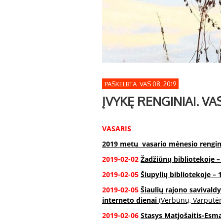
PASKELBTA VAS 08, 2019
ĮVYKĘ RENGINIAI. VAS
VASARIS
2019 metų vasario mėnesio rengin
2019-02-02
Žadžiūnų bibliotekoje 
2019-02-05
Šiupylių bibliotekoje – 1
2019-02-05
Šiaulių rajono savivaldy
interneto dienai
(Verbūnų, Varputėn
2019-02-06
Stasys Matjošaitis-Esmai