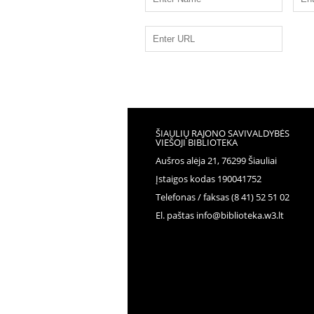
ŠIAULIŲ RAJONO SAVIVALDYBĖS
VIEŠOJI BIBLIOTEKA
Aušros alėja 21, 76299 Šiauliai
Įstaigos kodas 190041752
Telefonas / faksas (8 41) 52 51 02
El. paštas info@biblioteka.w3.lt