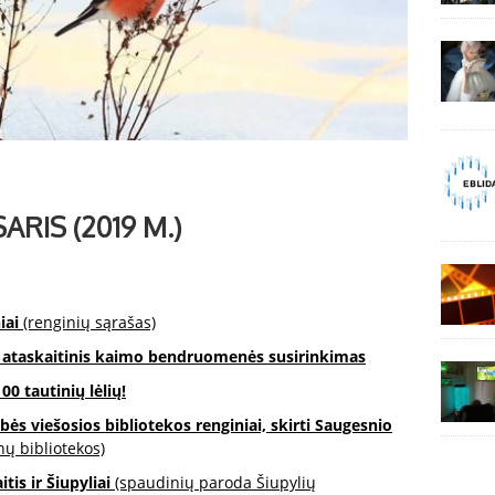
ARIS (2019 M.)
iai
(renginių sąrašas)
– ataskaitinis kaimo bendruomenės susirinkimas
00 tautinių lėlių!
bės viešosios bibliotekos renginiai, skirti Saugesnio
ų bibliotekos)
tis ir Šiupyliai
(spaudinių paroda Šiupylių