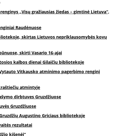
)
renginys „Visų gražiausias žiedas – gimtinė Lietuva“,
enginiai Raudėnuose
liotekoje, skirtas Lietuvos nepriklausomybės kovų
būnuose, skirti Vasario 16-ajai
osios kalbos dienai Gilaičių bibliotekoje
 Vytauto Vitkausko atminimo pagerbimo renginį
raštiečių atmintyje
rašymo dirbtuves Gruzdžiuose
tuvės Gruzdžiuose
Gruzdžių Augustino Griciaus bibliotekoje
aitės rezultatai
žio kišenėj“