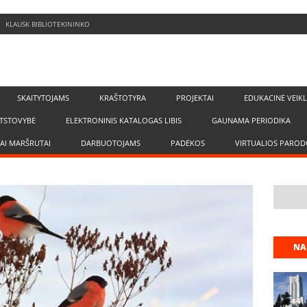
KLAUSK BIBLIOTEKININKO
SKAITYTOJAMS
KRAŠTOTYRA
PROJEKTAI
EDUKACINĖ VEIK
TSTOVYBĖ
ELEKTRONINIS KATALOGAS LIBIS
GAUNAMA PERIODIKA
IAI MARŠRUTAI
DARBUOTOJAMS
PADĖKOS
VIRTUALIOS PAROD
NA