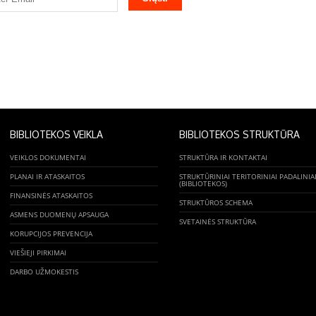
BIBLIOTEKOS VEIKLA
BIBLIOTEKOS STRUKTŪRA
VEIKLOS DOKUMENTAI
STRUKTŪRA IR KONTAKTAI
PLANAI IR ATASKAITOS
STRUKTŪRINIAI TERITORINIAI PADALINIA
(BIBLIOTEKOS)
FINANSINĖS ATASKAITOS
STRUKTŪROS SCHEMA
ASMENS DUOMENŲ APSAUGA
SVETAINĖS STRUKTŪRA
KORUPCIJOS PREVENCIJA
VIEŠIEJI PIRKIMAI
DARBO UŽMOKESTIS