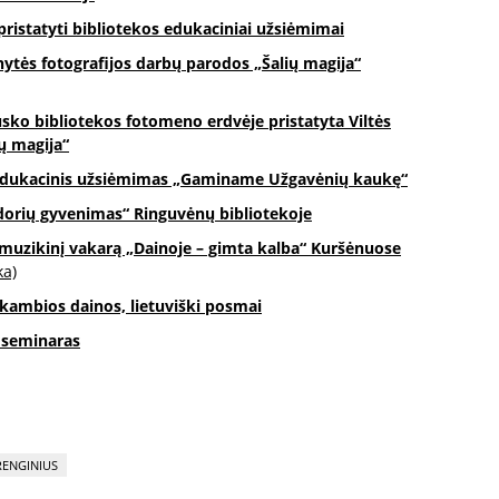
ristatyti bibliotekos edukaciniai užsiėmimai
inytės fotografijos darbų parodos „Šalių magija“
sko bibliotekos fotomeno erdvėje pristatyta Viltės
ių magija“
 edukacinis užsiėmimas „Gaminame Užgavėnių kaukę“
dorių gyvenimas“ Ringuvėnų bibliotekoje
į-muzikinį vakarą „Dainoje – gimta kalba“ Kuršėnuose
ka)
skambios dainos, lietuviški posmai
 seminaras
 RENGINIUS