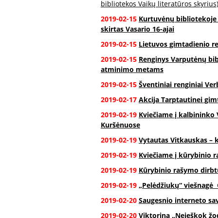
bibliotekos Vaikų literatūros skyrius
2019-02-15
Kurtuvėnų bibliotekoje 
skirtas Vasario 16-ajai
2019-02-15
Lietuvos gimtadienio r
2019-02-15
Renginys Varputėnų bib
atminimo metams
2019-02-15
Šventiniai renginiai Ver
2019-02-17
Akcija Tarptautinei gimt
2019-02-19
Kviečiame į kalbininko
Kuršėnuose
2019-02-19
Vytautas Vitkauskas – k
2019-02-19
Kviečiame į kūrybinio 
2019-02-19
Kūrybinio rašymo dirb
2019-02-19
„Pelėdžiukų“ viešnagė 
2019-02-20
Saugesnio interneto sav
2019-02-20
Viktorina „Neieškok žod