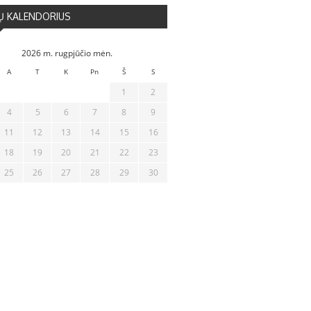
Ų KALENDORIUS
2026 m. rugpjūčio mėn.
A
T
K
Pn
Š
S
1
2
4
5
6
7
8
9
11
12
13
14
15
16
18
19
20
21
22
23
25
26
27
28
29
30