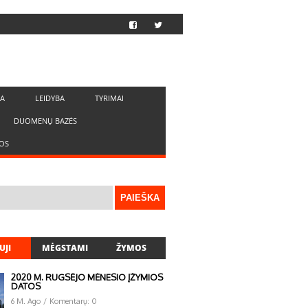
LA
LEIDYBA
TYRIMAI
DUOMENŲ BAZĖS
OS
UJI
MĖGSTAMI
ŽYMOS
2020 M. RUGSĖJO MĖNESIO ĮŽYMIOS
DATOS
6 M. Ago
/
Komentarų: 0