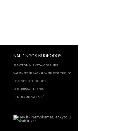
NAUDINGOS NUORODOS
ELEKTRONINIS KATALOGAS LIBIS
I
VALSTYBĖS IR SAVIVALDYBIŲ INSTITUCIJOS
LIETUVOS BIBLIOTEKOS
PERIODINIAI LEIDINIAI
E. MOKYMŲ SVETAINĖ