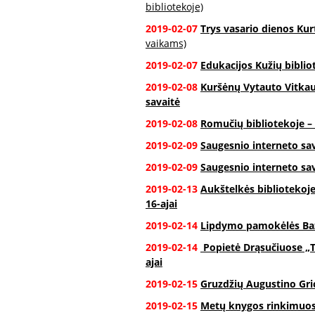
bibliotekoje)
2019-02-07
Trys vasario dienos Ku
vaikams)
2019-02-07
Edukacijos Kužių biblio
2019-02-08
Kuršėnų Vytauto Vitkau
savaitė
2019-02-08
Romučių bibliotekoje –
2019-02-09
Saugesnio interneto sav
2019-02-09
Saugesnio interneto sa
2019-02-13
Aukštelkės bibliotekoje 
16-ajai
2019-02-14
Lipdymo pamokėlės Baz
2019-02-14
Popietė Drąsučiuose „Tu
ajai
2019-02-15
Gruzdžių Augustino Gri
2019-02-15
Metų knygos rinkimuose