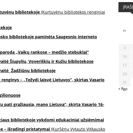
ĮRAŠ
rtuvėnų bibliotekoje
(Kurtuvėnų bibliotekos renginiai
tekoje
Pr
sko bibliotekoje paminėta Saugesnio interneto
3
 paroda „Vaikų rankose – medžio stebuklai“
10
aitė Šiupylių, Voveriškių ir Kužių bibliotekose
17
vaitė Žadžiūnų bibliotekoje
24
renginys – „Težydi laisvė Lietuvos“, skirtas Vasario
31
« Rgp
ilionuose
 pati gražiausia, mano Lietuva“, skirta Vasario 16-
ciaus bibliotekoje vykdomi edukaciniai užsiėmimai
 – išradingi pristatymai
(Kuršėnų Vytauto Vitkausko