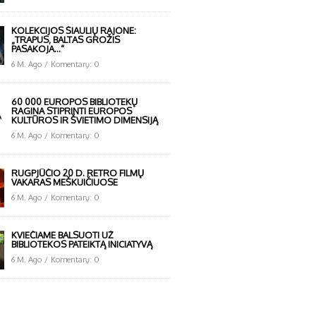
KOLEKCIJOS ŠIAULIŲ RAJONE:
„TRAPUS, BALTAS GROŽIS
PASAKOJA…“
6 M. Ago
/
Komentarų: 0
60 000 EUROPOS BIBLIOTEKŲ
RAGINA STIPRINTI EUROPOS
KULTŪROS IR ŠVIETIMO DIMENSIJĄ
6 M. Ago
/
Komentarų: 0
RUGPJŪČIO 20 D. RETRO FILMŲ
VAKARAS MEŠKUIČIUOSE
6 M. Ago
/
Komentarų: 0
KVIEČIAME BALSUOTI UŽ
BIBLIOTEKOS PATEIKTĄ INICIATYVĄ
6 M. Ago
/
Komentarų: 0